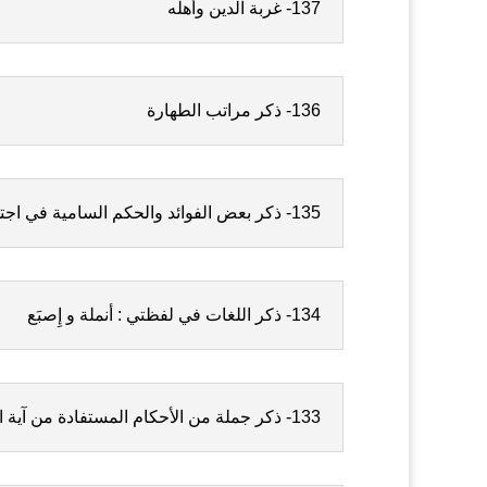
137- غربة الدين وأهله
136- ذكر مراتب الطهارة
135- ذكر بعض الفوائد والحكم السامية في اجتماع الناس على العبادة الجماعية
134- ذكر اللغات في لفظتي : أنملة و إِصبَع
133- ذكر جملة من الأحكام المستفادة من آية الوضوء