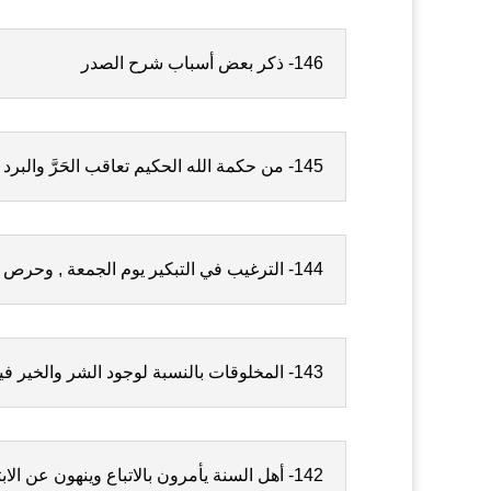
146- ذكر بعض أسباب شرح الصدر
145- من حكمة الله الحكيم تعاقب الحَرَّ والبرد لأجل مصالح العباد ومنافع البدن
144- الترغيب في التبكير يوم الجمعة , وحرص السلف على ذلك
143- المخلوقات بالنسبة لوجود الشر والخير فيها على ثلاثة أقسام
142- أهل السنة يأمرون بالاتباع وينهون عن الابتداع , وليس عن ذكر الله كما يزعم بعض الملبسين