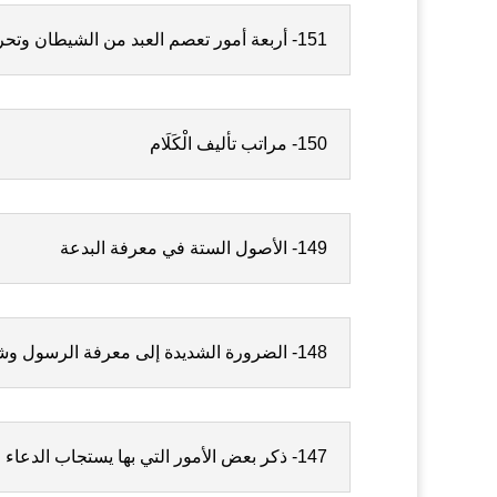
151- أربعة أمور تعصم العبد من الشيطان وتحرم جسده على النيران
150- مراتب تأليف الْكَلَام
149- الأصول الستة في معرفة البدعة
148- الضرورة الشديدة إلى معرفة الرسول وشريعته الرشيدة
147- ذكر بعض الأمور التي بها يستجاب الدعاء