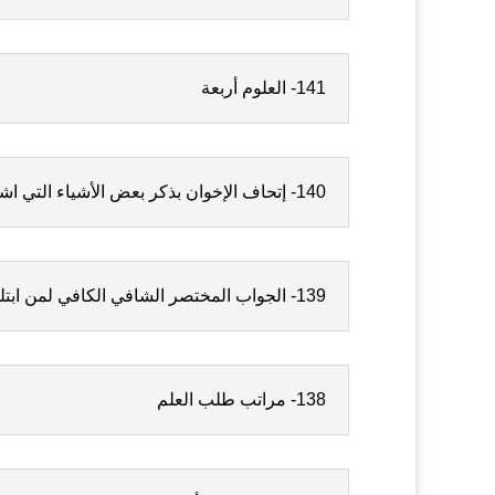
141- العلوم أربعة
140- إتحاف الإخوان بذكر بعض الأشياء التي اشتركت وافترقت فيها الجمعة والعيدان
139- الجواب المختصر الشافي الكافي لمن ابتلي بداء الإصرار على المعاصي
138- مراتب طلب العلم