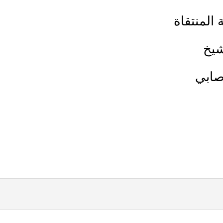
 المنتقاة
شيخ
صابي