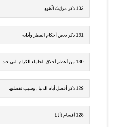
132 ذكر مَرَاتِبُ الْجُودِ
131 ذكر بعض أحكام المطر وآدابه
130 من أعظم أخلاق الحلماء الكرام التي حث عليها الإسلام : دفع السيئة بالحسنة
129 ذكر أفضل أيام الدنيا , وسبب تفضليها
128 أقسام (أل)