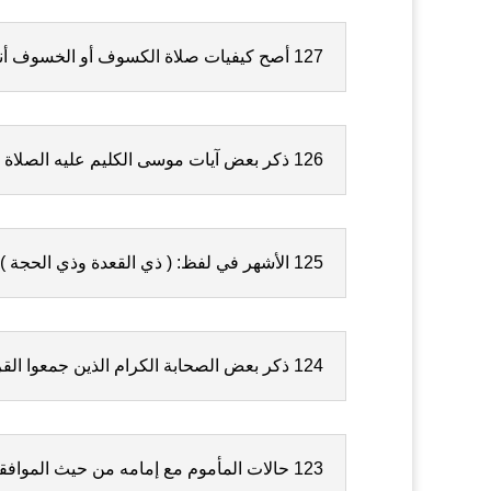
127 أصح كيفيات صلاة الكسوف أو الخسوف أنها ركعتان , في كل ركعة ركوعان وسجودان
126 ذكر بعض آيات موسى الكليم عليه الصلاة والتسليم
125 الأشهر في لفظ: ( ذي القعدة وذي الحجة ) فتح القاف و كسر الحاء
124 ذكر بعض الصحابة الكرام الذين جمعوا القران على عهد النبي عليه الصلاة والسلام
123 حالات المأموم مع إمامه من حيث الموافقة والمخالفة