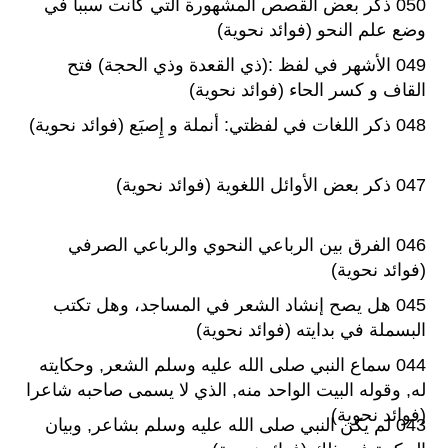
050 ذكر بعض القصص المشهورة التي كانت سببا في
وضع علم النحو (فوائد نحوية)
049 الأشهر في لفظ :(ذي القعدة وذي الحجة) فتح
القاف و كسر الحاء (فوائد نحوية)
048 ذكر اللغات في لفظتي: أنملة و إِصبَع (فوائد نحوية)
047 ذكر بعض الأوائل اللغوية (فوائد نحوية)
046 الفرق بين الرباعي النحوي والرباعي الصرفي
(فوائد نحوية)
045 هل يصح إنشاد الشعر في المساجد، وهل تكتب
البسملة في بدايته (فوائد نحوية)
044 سماع النبي صلى الله عليه وسلم الشعر, وحكايته
له, وقوله البيت الواحد منه, الذي لا يسمى صاحبه شاعرا
(فوائد نحوية)
043 لم يكن النبي صلى الله عليه وسلم بشاعر, وبيان