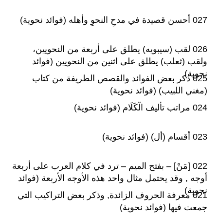
027 أحسن قصيدة في مدحِ النحوِ وأَهله (فوائد نحوية)
026 لقب (سيبويه) يطلق على أربعة من النحويين،
ولقب (ثعلب) يطلق على اثنين من النحويين (فوائد
نحوية)
025 ذكر بعض الفوائد والقصص الطريفة من كتاب
(مغني اللبيب) (فوائد نحوية)
024 مراتب تأليف الْكَلَام (فوائد نحوية)
023 أقسام (أل) (فوائد نحوية)
022 [مَنْ] – بفتح الميم – ترد في كلام العرب على أربعة
أوجه , وقد يحتمل مثال واحد هذه الأوجه الأربعة (فوائد
نحوية)
021 معرفة الحروف الزائدة, وذكر بعض التراكيب التي
جمعت فيها (فوائد نحوية)