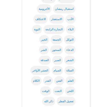
استقبال رمضان
الآجرومية
الأدب
الاستغفار
الاعتكاف
البلاء
التجارة الرابحة
التوبة
التوكل
الجمعة
الخير
الدعاء
السحور
الشر
الشعر
الصبر
الصدقة
الصلاة
الصيام
العشر الأواخر
العلم
الفتن
القدر
الكلام
اللحن
النعت
الوقت
تعجيل الفطر
ذكر الله