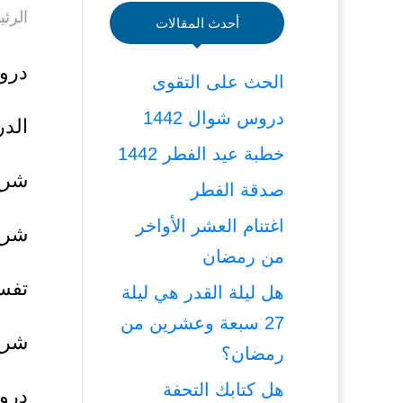
الرئي
أحدث المقالات
دروس
الحث على التقوى
دروس شوال 1442
الدر
خطبة عيد الفطر 1442
شرح 
صدقة الفطر
اغتنام العشر الأواخر
شرح
من رمضان
تفسي
هل ليلة القدر هي ليلة
27 سبعة وعشرين من
شرح كت
رمضان؟
هل كتابك التحفة
درو