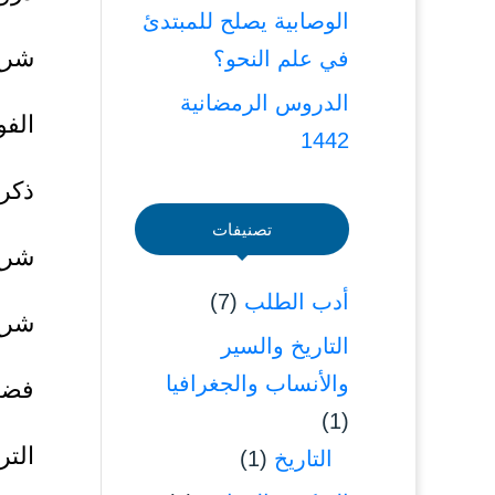
الوصابية يصلح للمبتدئ
شرح 
في علم النحو؟
الدروس الرمضانية
الفوا
1442
ذكر
تصنيفات
شرح أح
أدب الطلب
(7)
شرح
التاريخ والسير
والأنساب والجغرافيا
فضل
(1)
الت
التاريخ
(1)