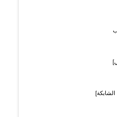
ب
]
الشابكة]