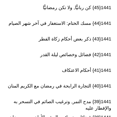
1441{45} كن ربانيًّا, ولا تكن رمضانيًّا
1441{44} مسك الختام: الاستغفار في آخر شهر الصيام
1441{43} ذكر بعض أحكام زكاة الفطر
1441{42} فضائل وخصائص ليلة القدر
1441{41} أحكام الاعتكاف
1441{40} التجارة الرابحة في رمضان مع الكريم المنان
1441{39} مدح التمر, وترغيب الصائم في التسحر به
والإفطار عليه