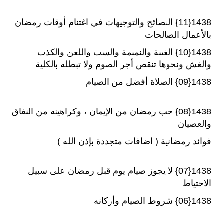
1438{11} النصائح والتوجيهات في اغتنام أوقات رمضان
بالأعمال الصالحات
1438{10} الغيبة والنميمة والسب واللعن والكذب
والغش ونحوها تنقص أجر الصوم ولا تبطله بالكلية
1438{09} الصلاة أفضل من الصيام
1438{08} حب رمضان من الإيمان ، وكراهيته من النفاق
والعصيان
فوائد رمضانية ( اضافات متجددة بإذن الله )
1438{07} لا يجوز صيام يوم قبل رمضان على سبيل
الاحتياط
1438{06} شروط الصيام وأركانه