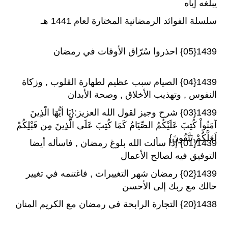
يبلغه إياه
سلسلة الفوائد الرمضانية المختارة لعام 1441 هـ
1439{05} احذروا سُرّاق الأوقات في رمضان
1439{04} الصيام سبب عظيم لطهارة القلوب , وزكاة
النفوس , وتهذيب الأخلاق , وصحة الأبدان
1439{03} شرح وجيز لقول الله العزيز:{يَا أَيُّهَا الَّذِينَ
آمَنُواْ كُتِبَ عَلَيْكُمُ الصِّيَامُ كَمَا كُتِبَ عَلَى الَّذِينَ مِن قَبْلِكُمْ
لَعَلَّكُمْ تَتَّقُونَ}
1439{01} إذا سألت الله بلوغ رمضان , فاسأله أيضا
التوفيق فيه لصالح الأعمال
1439{02} رمضان شهر التغييرات , فاغتنمه في تغيير
حالك مع ربك إلى الأحسن
1438{20} التجارة الرابحة في رمضان مع الكريم المنان