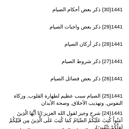
1441{30} ذكر بعض أحكام الصيام
1441{29} ذكر بعض واجبات الصيام
1441{28} ذكر أركان الصيام
1441{27} ذكر شروط الصيام
1441{26} ذكر بعض فضائل الصيام
1441{25} الصيام سبب عظيم لطهارة القلوب, وزكاة
النفوس, وتهذيب الأخلاق, وصحة الأبدان
1441{24} شرح وجيز لقول الله العزيز:{يَا أَيُّهَا الَّذِينَ
آمَنُواْ كُتِبَ عَلَيْكُمُ الصِّيَامُ كَمَا كُتِبَ عَلَى الَّذِينَ مِن قَبْلِكُمْ
لَعَلَّكُمْ تَتَّقُونَ}