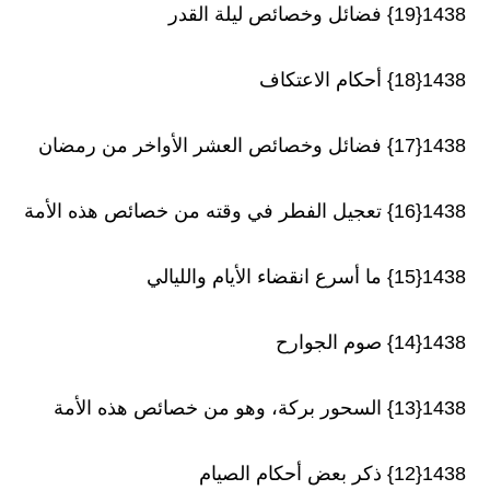
1438{19} فضائل وخصائص ليلة القدر
1438{18} أحكام الاعتكاف
1438{17} فضائل وخصائص العشر الأواخر من رمضان
1438{16} تعجيل الفطر في وقته من خصائص هذه الأمة
1438{15} ما أسرع انقضاء الأيام والليالي
1438{14} صوم الجوارح
1438{13} السحور بركة، وهو من خصائص هذه الأمة
1438{12} ذكر بعض أحكام الصيام