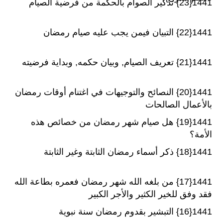
1441{23} تذكير الصوام بالحكمة من فرضية الصيام
1441{22} التبيان فيمن يجب عليه صيام رمضان
1441{21} تعريف الصيام, وبيان حكمه, وبداية فرضيته
1441{20} النصائح والتوجيهات في اغتنام أوقات رمضان
بالأعمال الصالحات
1441{19} هل صيام شهر رمضان من خصائص هذه
الأمة؟
1441{18} ذكر أسماء رمضان الثابتة وغير الثابتة
1441{17} من بلغه الله شهر رمضان فعمره بطاعة الله
فقد وفق للخير الكثير والأجر الكبير
1441{16} التبشير بقدوم رمضان سنة نبوية