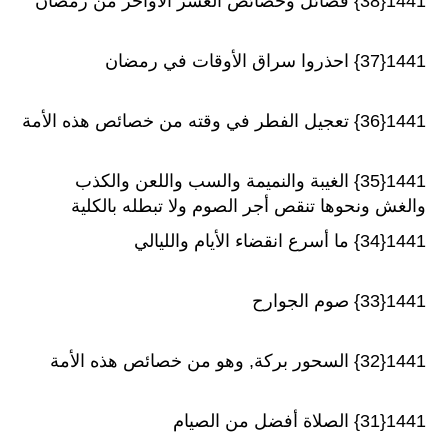
1441{38} فضائل وخصائص العشر الأواخر من رمضان
1441{37} احذروا سراق الأوقات في رمضان
1441{36} تعجيل الفطر في وقته من خصائص هذه الأمة
1441{35} الغيبة والنميمة والسب واللعن والكذب
والغش ونحوها تنقص أجر الصوم ولا تبطله بالكلية
1441{34} ما أسرع انقضاء الأيام والليالي
1441{33} صوم الجوارح
1441{32} السحور بركة, وهو من خصائص هذه الأمة
1441{31} الصلاة أفضل من الصيام