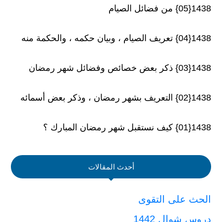
1438{05} من فضائل الصيام
1438{04} تعريف الصيام ، وبيان حكمه ، والحكمة منه
1438{03} ذكر بعض خصائص وفضائل شهر رمضان
1438{02} التعريف بشهر رمضان ، وذكر بعض أسمائه
1438{01} كيف نستقبل شهر رمضان المبارك ؟
أحدث المقالات
الحث على التقوى
دروس شوال 1442