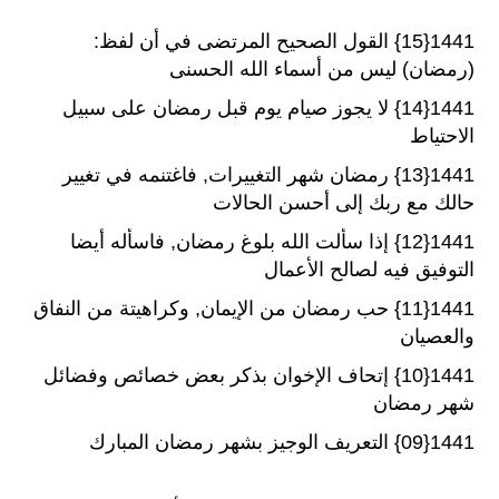
1441{15} القول الصحيح المرتضى في أن لفظ:
(رمضان) ليس من أسماء الله الحسنى
1441{14} لا يجوز صيام يوم قبل رمضان على سبيل
الاحتياط
1441{13} رمضان شهر التغييرات, فاغتنمه في تغيير
حالك مع ربك إلى أحسن الحالات
1441{12} إذا سألت الله بلوغ رمضان, فاسأله أيضا
التوفيق فيه لصالح الأعمال
1441{11} حب رمضان من الإيمان, وكراهيتة من النفاق
والعصيان
1441{10} إتحاف الإخوان بذكر بعض خصائص وفضائل
شهر رمضان
1441{09} التعريف الوجيز بشهر رمضان المبارك