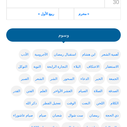
30
« محرم
ربيع الأول »
وسوم
أهمية الشعر
ابن هشام
استقبال رمضان
الآجرومية
الأدب
الاستغفار
الاعتكاف
البلاء
التجارة الرابحة
التوبة
التوكل
الجمعة
الخير
الدعاء
السحور
الشر
الشعر
الصبر
الصدقة
الصلاة
الصيام
العشر الأواخر
العلم
الفتن
القدر
الكلام
اللحن
النعت
الوقت
تعجيل الفطر
ذكر الله
ذي الحجة
رمضان
ست شوال
شعبان
صيام
صيام عاشوراء