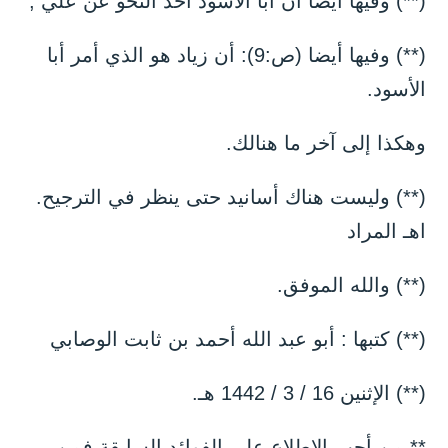
(**) وفيها أيضا أن أبا الأسود أخذ النحو عن علي ,
(**) وفيها أيضا (ص:9): أن زياد هو الذي أمر أبا
الأسود.
وهكذا إلى آخر ما هنالك.
(**) وليست هناك أسانيد حتى ينظر في الترجيح.
اهـ المراد
(**) والله الموفق.
(**) كتبها : أبو عبد الله أحمد بن ثابت الوصابي
(**) الإثنين 16 / 3 / 1442 هـ.
** من أحب الاطلاع على الفوائد السابقة فمن