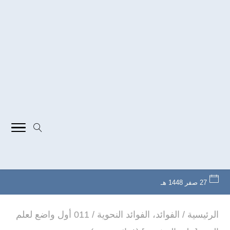
27 صفر 1448 هـ
الرئيسية
/
الفوائد
،
الفوائد النحوية
/
011 أول واضع لعلم