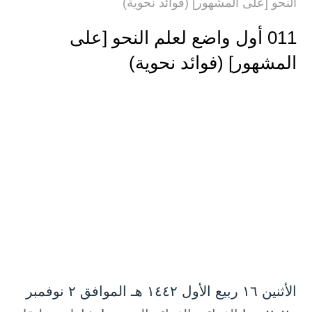
النحو [على المشهور] (فوائد نحوية)
011 أول واضع لعلم النحو [على
المشهور] (فوائد نحوية)
الأثنين ۱٦ ربيع الأول ۱٤٤۲ هـ الموافق ۲ نوفمبر