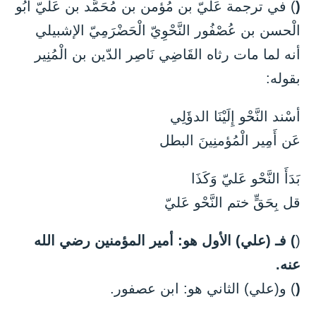
(
) في ترجمة عَليّ بن مُؤمن بن مُحَمَّد بن عَليّ أَبُو
الْحسن بن عُصْفُور النَّحْوِيّ الْحَضْرَمِيّ الإشبيلي
أنه لما مات رثاه القَاضِي نَاصِر الدّين بن الْمُنِير
بقوله:
أسْند النَّحْو إِلَيْنَا الدؤَلِي
عَن أَمِير الْمُؤمنِينَ البطل
بَدَأَ النَّحْو عَليّ وَكَذَا
قل بِحَقٍّ ختم النَّحْو عَليّ
(
) فـ (علي) الأول هو: أمير المؤمنين رضي الله
عنه.
(
) و(علي) الثاني هو: ابن عصفور.