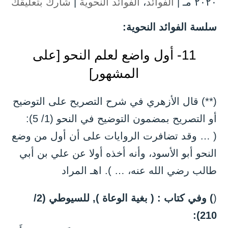
۲۰۲۰ مـ |
الفوائد
،
الفوائد النحوية
|
شارك بتعليقك
سلسة الفوائد النحوية:
11- أول واضع لعلم النحو [على
المشهور]
(**) قال الأزهري في شرح التصريح على التوضيح
أو التصريح بمضمون التوضيح في النحو (1/ 5):
( … وقد تضافرت الروايات على أن أول من وضع
النحو أبو الأسود، وأنه أخذه أولا عن علي بن أبي
طالب رضي الله عنه، … ). اهـ المراد
(
) وفي كتاب : ( بغية الوعاة ), للسيوطي (2/
210):