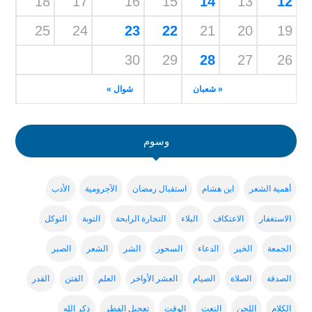
18
17
16
15
14
13
12
25
24
23
22
21
20
19
30
29
28
27
26
« شعبان
شوال »
وسوم
أهمية الشعر
ابن هشام
استقبال رمضان
الآجرومية
الأدب
الاستغفار
الاعتكاف
البلاء
التجارة الرابحة
التوبة
التوكل
الجمعة
الخير
الدعاء
السحور
الشر
الشعر
الصبر
الصدقة
الصلاة
الصيام
العشر الأواخر
العلم
الفتن
القدر
الكلام
اللحن
النعت
الوقت
تعجيل الفطر
ذكر الله