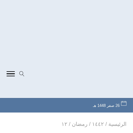
26 صفر 1448 هـ
الرئيسية
/
۱٤٤۲
/
رمضان
/
۱۲