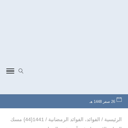
26 صفر 1448 هـ
الرئيسية
/
الفوائد
،
الفوائد الرمضانية
/
1441{44} مسك