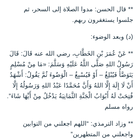
** قال الحسن: مدوا الصلاة إلى السحر، ثم
جلسوا يستغفرون ربهم.
(د) وبعد الوضوء:
** عَنْ عُمَرَ بْنِ الخَطَّابِ، رضي الله عنه قَالَ: قَالَ
رَسُولُ اللهِ صَلَّى اللَّهُ عَلَيْهِ وَسَلَّمَ: «مَا مِنْ مُسْلِمٍ
يَتَوَضَّأُ فَيُبْلِغُ – أَوْ فَيُسْبِغُ – الْوَضُوءَ ثُمَّ يَقُولُ: أَشْهَدُ
أَنْ لَا إِلَهَ إِلَّا اللهُ وَأَنَّ مُحَمَّدًا عَبْدُ اللهِ وَرَسُولُهُ إِلَّا
فُتِحَتْ لَهُ أَبْوَابُ الْجَنَّةِ الثَّمَانِيَةُ يَدْخُلُ مِنْ أَيِّهَا شَاءَ”.
رواه مسلم
** وزاد الترمذي: “اللهم اجعلني من التوابين
واجعلني من المتطهرين”