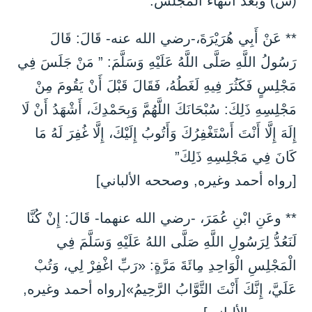
(س) وبعد انتهاء المجلس:
** عَنْ أَبِي هُرَيْرَةَ،-رضي الله عنه- قَالَ: قَالَ
رَسُولُ اللَّهِ صَلَّى اللَّهُ عَلَيْهِ وَسَلَّمَ: ” مَنْ جَلَسَ فِي
مَجْلِسٍ فَكَثُرَ فِيهِ لَغَطُهُ، فَقَالَ قَبْلَ أَنْ يَقُومَ مِنْ
مَجْلِسِهِ ذَلِكَ: سُبْحَانَكَ اللَّهُمَّ وَبِحَمْدِكَ، أَشْهَدُ أَنْ لَا
إِلَهَ إِلَّا أَنْتَ أَسْتَغْفِرُكَ وَأَتُوبُ إِلَيْكَ، إِلَّا غُفِرَ لَهُ مَا
كَانَ فِي مَجْلِسِهِ ذَلِكَ”
[رواه أحمد وغيره, وصححه الألباني]
** وعَنِ ابْنِ عُمَرَ، -رضي الله عنهما- قَالَ: إِنْ كُنَّا
لَنَعُدُّ لِرَسُولِ اللَّهِ صَلَّى اللهُ عَلَيْهِ وَسَلَّمَ فِي
الْمَجْلِسِ الْوَاحِدِ مِائَةَ مَرَّةٍ: «رَبِّ اغْفِرْ لِي، وَتُبْ
عَلَيَّ، إِنَّكَ أَنْتَ التَّوَّابُ الرَّحِيمُ»[رواه أحمد وغيره,