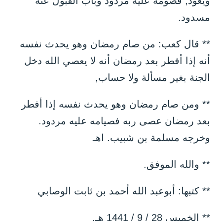
ويعود, فصومه عليه مردود وباب القبول عنه
مسدود.
** قال كعب: من صام رمضان وهو يحدث نفسه
أنه إذا أفطر بعد رمضان أنه لا يعصي الله دخل
الجنة بغير مسألة ولا حساب,
** ومن صام رمضان وهو يحدث نفسه إذا أفطر
بعد رمضان عصى ربه فصيامه عليه مردود.
وخرجه مسلمة بن شبيب. اهـ
** والله الموفق.
** كتبها: أبوعبد الله أحمد بن ثابت الوصابي
** الخميس 28 / 9 / 1441 هـ.