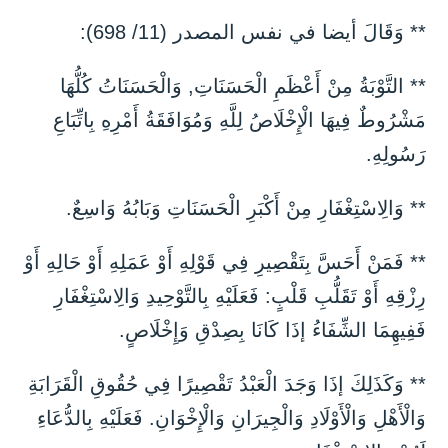
** وَقَالَ أيضا في نفس المصدر (11/ 698):
** التَّوْبَةُ مِنْ أَعْظَمِ الْحَسَنَاتِ, وَالْحَسَنَاتُ كُلُّهَا
مَشْرُوطٌ فِيهَا الْإِخْلَاصُ لِلَّهِ وَمُوَافَقَةُ أَمْرِهِ بِاتِّبَاعِ
رَسُولِهِ.
** وَالِاسْتِغْفَارِ مِنْ أَكْبَرِ الْحَسَنَاتِ وَبَابُهُ وَاسِعٌ.
** فَمَنْ أَحَسَّ بِتَقْصِيرِ فِي قَوْلِهِ أَوْ عَمَلِهِ أَوْ حَالِهِ أَوْ
رِزْقِهِ أَوْ تَقَلُّبِ قَلْبٍ: فَعَلَيْهِ بِالتَّوْحِيدِ وَالِاسْتِغْفَارِ
فَفِيهِمَا الشِّفَاءُ إذَا كَانَا بِصِدْقِ وَإِخْلَاصٍ.
** وَكَذَلِكَ إذَا وَجَدَ الْعَبْدُ تَقْصِيرًا فِي حُقُوقِ الْقَرَابَةِ
وَالْأَهْلِ وَالْأَوْلَادِ وَالْجِيرَانِ وَالْإِخْوَانِ. فَعَلَيْهِ بِالدُّعَاءِ