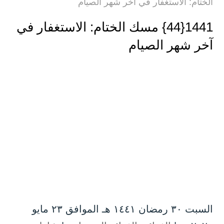
الختام: الاستغفار في آخر شهر الصيام
1441{44} مسك الختام: الاستغفار في
آخر شهر الصيام
السبت ۳۰ رمضان ۱٤٤۱ هـ الموافق ۲۳ مايو