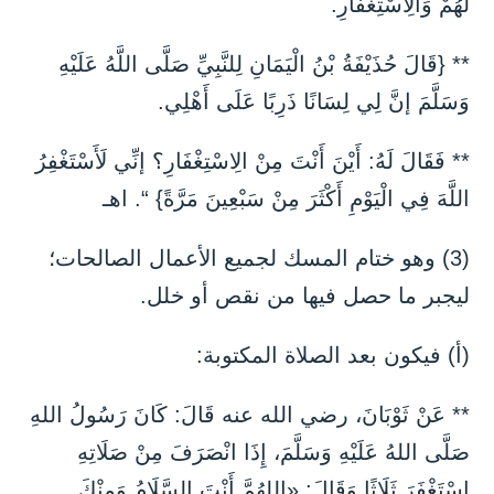
لَهُمْ وَالِاسْتِغْفَارِ.
** {قَالَ حُذَيْفَةُ بْنُ الْيَمَانِ لِلنَّبِيِّ صَلَّى اللَّهُ عَلَيْهِ
وَسَلَّمَ إنَّ لِي لِسَانًا ذَرِبًا عَلَى أَهْلِي.
** فَقَالَ لَهُ: أَيْنَ أَنْتَ مِنْ الِاسْتِغْفَارِ؟ إنِّي لَأَسْتَغْفِرُ
اللَّهَ فِي الْيَوْمِ أَكْثَرَ مِنْ سَبْعِينَ مَرَّةً} “. اهـ
(3) وهو ختام المسك لجميع الأعمال الصالحات؛
ليجبر ما حصل فيها من نقص أو خلل.
(أ) فيكون بعد الصلاة المكتوبة:
** عَنْ ثَوْبَانَ، رضي الله عنه قَالَ: كَانَ رَسُولُ اللهِ
صَلَّى اللهُ عَلَيْهِ وَسَلَّمَ، إِذَا انْصَرَفَ مِنْ صَلَاتِهِ
اسْتَغْفَرَ ثَلَاثًا وَقَالَ: «اللهُمَّ أَنْتَ السَّلَامُ وَمِنْكَ