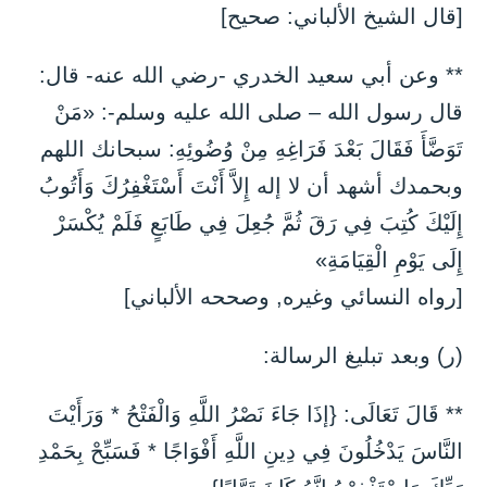
[قال الشيخ الألباني: صحيح]
** وعن أبي سعيد الخدري -رضي الله عنه- قال:
قال رسول الله – صلى الله عليه وسلم-: «مَنْ
تَوَضَّأَ فَقَالَ بَعْدَ فَرَاغِهِ مِنْ وُضُوئِهِ: سبحانك اللهم
وبحمدك أشهد أن لا إله إِلاَّ أَنْتَ أَسْتَغْفِرُكَ وَأَتُوبُ
إِلَيْكَ كُتِبَ فِي رَقَ ثُمَّ جُعِلَ فِي طَابَعٍ فَلَمْ يُكْسَرْ
إِلَى يَوْمِ الْقِيَامَةِ»
[رواه النسائي وغيره, وصححه الألباني]
(ر) وبعد تبليغ الرسالة:
** قَالَ تَعَالَى: {إذَا جَاءَ نَصْرُ اللَّهِ وَالْفَتْحُ * وَرَأَيْتَ
النَّاسَ يَدْخُلُونَ فِي دِينِ اللَّهِ أَفْوَاجًا * فَسَبِّحْ بِحَمْدِ