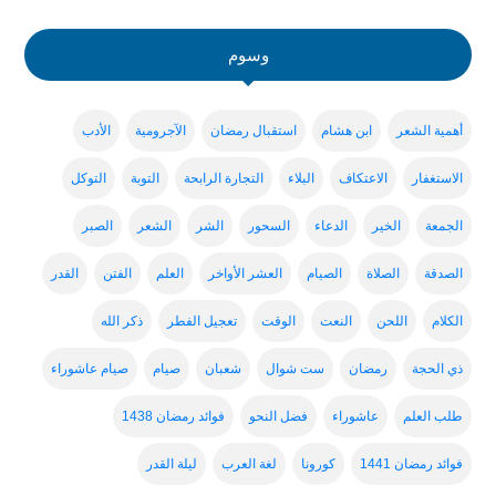
وسوم
أهمية الشعر
ابن هشام
استقبال رمضان
الآجرومية
الأدب
الاستغفار
الاعتكاف
البلاء
التجارة الرابحة
التوبة
التوكل
الجمعة
الخير
الدعاء
السحور
الشر
الشعر
الصبر
الصدقة
الصلاة
الصيام
العشر الأواخر
العلم
الفتن
القدر
الكلام
اللحن
النعت
الوقت
تعجيل الفطر
ذكر الله
ذي الحجة
رمضان
ست شوال
شعبان
صيام
صيام عاشوراء
طلب العلم
عاشوراء
فضل النحو
فوائد رمضان 1438
فوائد رمضان 1441
كورونا
لغة العرب
ليلة القدر