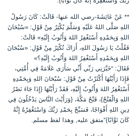
رَبِّكَ وَاسْتَغْفِرْهُ إنَّهُ كَانَ تَوَّابًا}.
** عَنْ عَائِشَةَ-رضي الله عنها- قَالَتْ: كَانَ رَسُولُ
اللهِ صَلَّى اللهُ عَلَيْهِ وَسَلَّمَ يُكْثِرُ مِنْ قَوْلِ: «سُبْحَانَ
اللهِ وَبِحَمْدِهِ أَسْتَغْفِرُ اللهَ وَأَتُوبُ إِلَيْهِ» قَالَتْ:
فَقُلْتُ يَا رَسُولَ اللهِ، أَرَاكَ تُكْثِرُ مِنْ قَوْلِ: «سُبْحَانَ
اللهِ وَبِحَمْدِهِ أَسْتَغْفِرُ اللهَ وَأَتُوبُ إِلَيْهِ؟»
فَقَالَ: “خَبَّرَنِي رَبِّي أَنِّي سَأَرَى عَلَامَةً فِي أُمَّتِي،
فَإِذَا رَأَيْتُهَا أَكْثَرْتُ مِنْ قَوْلِ: سُبْحَانَ اللهِ وَبِحَمْدِهِ
أَسْتَغْفِرُ اللهَ وَأَتُوبُ إِلَيْهِ، فَقَدْ رَأَيْتُهَا {إِذَا جَاءَ نَصْرُ
اللهِ وَالْفَتْحُ}، فَتْحُ مَكَّةَ، {وَرَأَيْتَ النَّاسَ يَدْخُلُونَ فِي
دِينِ اللهِ أَفْوَاجًا، فَسَبِّحْ بِحَمْدِ رَبِّكَ وَاسْتَغْفِرْهُ إِنَّهُ
كَانَ تَوَّابًا}”متفق عليه, وهذا لفظ مسلم.