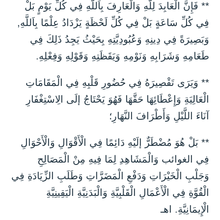
** فَإِنَّ الْعَابِدَ لِلَّهِ وَالْعَارِفَ بِاَللَّهِ فِي كُلِّ يَوْمٍ بَلْ
فِي كُلِّ سَاعَةٍ بَلْ فِي كُلِّ لَحْظَةٍ يَزْدَادُ عِلْمًا بِاَللَّهِ,
وَبَصِيرَةً فِي دِينِهِ وَعُبُودِيَّتِهِ بِحَيْثُ يَجِدُ ذَلِكَ فِي
طَعَامِهِ وَشَرَابِهِ وَنَوْمِهِ وَيَقَظَتِهِ وَقَوْلِهِ وَفِعْلِهِ.
** وَيَرَى تَقْصِيرَهُ فِي حُضُورِ قَلْبِهِ فِي الْمَقَامَاتِ
الْعَالِيَةِ وَإِعْطَائِهَا حَقَّهَا فَهُوَ يَحْتَاجُ إلَى الِاسْتِغْفَارِ
آنَاءَ اللَّيْلِ وَأَطْرَافَ النَّهَارِ؛
** بَلْ هُوَ مُضْطَرٌّ إلَيْهِ دَائِمًا فِي الْأَقْوَالِ وَالْأَحْوَالِ
فِي الغوائب وَالْمَشَاهِدِ لِمَا فِيهِ مِنْ الْمَصَالِحِ
وَجَلْبِ الْخَيْرَاتِ وَدَفْعِ الْمَضَرَّاتِ وَطَلَبِ الزِّيَادَةِ فِي
الْقُوَّةِ فِي الْأَعْمَالِ الْقَلْبِيَّةِ وَالْبَدَنِيَّةِ الْيَقِينِيَّةِ
الْإِيمَانِيَّةِ. اهـ