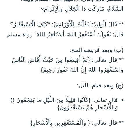
السَّلَامُ، تَبَارَكْتَ ذَا الْجَلَالِ وَالْإِكْرَامِ»
** قَالَ الْوَلِيدُ: فَقُلْتُ لِلْأَوْزَاعِيِّ: “كَيْفَ الْاسْتِغْفَارُ؟
قَالَ: تَقُولُ: أَسْتَغْفِرُ اللهَ، أَسْتَغْفِرُ اللهَ” رواه مسلم
(ب) وبعد فريضة الحج:
** قال تعالى: {ثُمَّ أَفِيضُوا مِنْ حَيْثُ أَفَاضَ النَّاسُ
وَاسْتَغْفِرُوا اللهَ إِنَّ اللهَ غَفُورٌ رَحِيمٌ}
(ج) وبعد قيام الليل:
قال تعالى: {كَانُوا قَلِيلًا مِنَ اللَّيْلِ مَا يَهْجَعُونَ ()
وَبِالْأَسْحَارِ هُمْ يَسْتَغْفِرُونَ}
** قال تعالى: { وَالْمُسْتَغْفِرِين بِالْأَسْحَارِ}