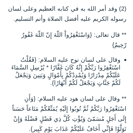
(2) وقد أمر الله به في كتابه العظيم وعلى لسان
رسوله الكريم عليه أفضل الصلاة وأتم التسليم.
** قال تعالى: {وَاسْتَغْفِرُواْ اللّهَ إِنّ اللّهَ غَفُورٌ
رّحِيمٌ}
وقال على لسان نوح عليه السلام: {فَقُلْتُ
اسْتَغْفِرُوا رَبَّكُمْ إِنَّهُ كَانَ غَفَّارًا * يُرْسِلِ السَّمَاءَ
عَلَيْكُمْ مِدْرَارًا وَيُمْدِدْكُمْ بِأَمْوَالٍ وَبَنِينَ وَيَجْعَلْ
لَكُمْ جَنَّاتٍ وَيَجْعَلْ لَكُمْ أَنْهَارًا}.
** وقال على لسان هود عليه السلام: {وَأَنِ
اسْتَغْفِرُوا رَبَّكُمْ ثُمَّ تُوبُوا إِلَيْهِ يُمَتِّعْكُمْ مَتَاعاً حَسَناً
إِلَى أَجَلٍ مُسَمّىً وَيُؤْتِ كُلَّ ذِي فَضْلٍ فَضْلَهُ وَإِنْ
تَوَلَّوْا فَإِنِّي أَخَافُ عَلَيْكُمْ عَذَابَ يَوْمٍ كَبِير}.