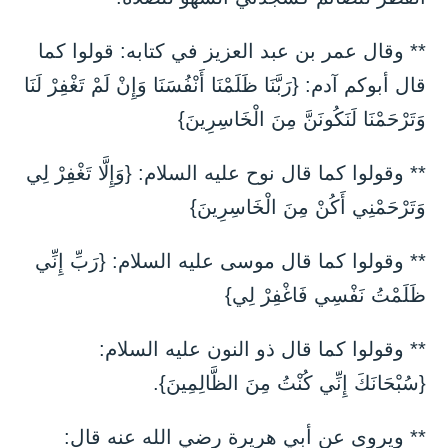
** وقال عمر بن عبد العزيز في كتابه: قولوا كما
قال أبوكم آدم: {رَبَّنَا ظَلَمْنَا أَنْفُسَنَا وَإِنْ لَمْ تَغْفِرْ لَنَا
وَتَرْحَمْنَا لَنَكُونَنَّ مِنَ الْخَاسِرِينَ}
** وقولوا كما قال نوح عليه السلام: {وَإِلَّا تَغْفِرْ لِي
وَتَرْحَمْنِي أَكُنْ مِنَ الْخَاسِرِينَ}
** وقولوا كما قال موسى عليه السلام: {رَبِّ إِنِّي
ظَلَمْتُ نَفْسِي فَاغْفِرْ لِي}
** وقولوا كما قال ذو النون عليه السلام:
{سُبْحَانَكَ إِنِّي كُنْتُ مِنَ الظَّالِمِينَ}.
** ويروى عن أبي هريرة رضي الله عنه قال: