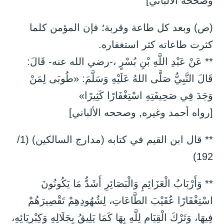
وصححه الألباني]
(ص) وبعد كل طاعة وقربة؛ فإن المؤمن كلما
كثرت طاعاته كثر استغفاره.
** عَنْ عَبْدِ اللَّهِ بْنِ بُسْرٍ ،-رضي الله عنه- قَالَ:
قَالَ النَّبِيُّ صَلَّى اللهُ عَلَيْهِ وَسَلَّمَ: «طُوبَى لِمَنْ
وَجَدَ فِي صَحِيفَتِهِ اسْتِغْفَارًا كَثِيرًا»
[رواه أحمد وغيره, وصححه الألباني]
** قال ابن القيم في كتابه (مدارج السالكين) (1/
192)
** وَأَرْبَابُ الْعَزَائِمِ وَالْبَصَائِرِ أَشَدُّ مَا يَكُونُونَ
اسْتِغْفَارًا عُقَيْبَ الطَّاعَاتِ، لِشُهُودِهِمْ تَقْصِيرَهُمْ
فِيهَا، وَتَرْكَ الْقِيَامِ لِلَّهِ بِهَا كَمَا يَلِيقُ بِجَلَالِهِ وَكِبْرِيَائِهِ،