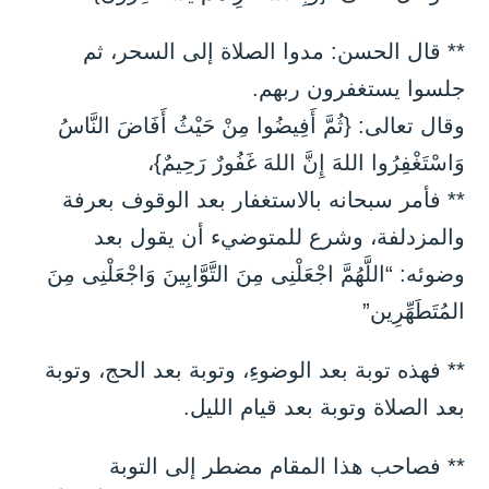
** قال الحسن: مدوا الصلاة إلى السحر، ثم
جلسوا يستغفرون ربهم.
وقال تعالى: {ثُمَّ أَفِيضُوا مِنْ حَيْثُ أَفَاضَ النَّاسُ
وَاسْتَغْفِرُوا اللهَ إِنَّ اللهَ غَفُورٌ رَحِيمٌ}،
** فأمر سبحانه بالاستغفار بعد الوقوف بعرفة
والمزدلفة، وشرع للمتوضيء أن يقول بعد
وضوئه: “اللَّهُمَّ اجْعَلْنِى مِنَ التَّوَّابِينَ وَاجْعَلْنِى مِنَ
المُتَطَهِّرِين”
** فهذه توبة بعد الوضوءِ، وتوبة بعد الحج، وتوبة
بعد الصلاة وتوبة بعد قيام الليل.
** فصاحب هذا المقام مضطر إلى التوبة