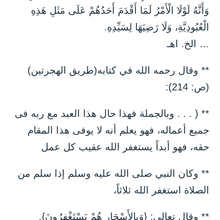
وَأَنَّهُ لَوْلَا الْأَمْرُ لَمَا أَقْدَمَ أَحَدُهُمْ عَلَى مَثَلِ هَذِهِ
الْعُبُودِيَّةِ، وَلَا رَضِيَهَا لِسَيِّدِهِ.
… الخ. اهـ
** وقال رحمه الله في كتابه(طريق الهجرتين)
(ص: 214):
** ( . . . وبالجملة فهذا حال هذا العبد مع ربه فى
جميع أعماله، فهو يعلم أنه لا يوفى هذا المقام
حقه، فهو أبداً يستغفر الله عقيب كل عمل
** وكان النبي صلى الله عليه وسلم إذا سلم من
الصلاة استغفر الله ثلاثاً،
** وقال تعالى: {وَبِالأَسْحَارِ هُمْ يَسْتَغْفِرُونَ}.