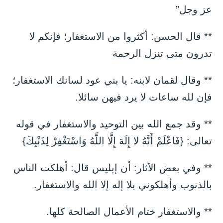
عز وجل”
** قال الحسن: أكثروا من الاستغفار؛ فإنكم لا
تدرون متى تنزل الرحمة
** وقال لقمان لابنه: يا بني عود لسانك الاستغفار؛
فإن لله ساعات لا يرد فيهن سائلا.
** وقد جمع الله بين التوحيد والاستغفار في قوله
تعالى: {فَاعْلَمْ أَنَّهُ لا إِلَهَ إِلَّا اللَّهُ وَاسْتَغْفِرْ لِذَنْبِكَ}
** وفي بعض الآثار: أن إبليس قال: أهلكت الناس
بالذنوب وأهلكوني بلا إله إلا الله والاستغفار.
** والاستغفار ختام الأعمال الصالحة كلها.