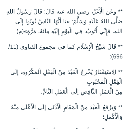
** وعَن الْأَغَرَّ، رضي الله عنه قَالَ: قَالَ رَسُولُ اللهِ
صَلَّى اللهُ عَلَيْهِ وَسَلَّمَ: «يَا أَيُّهَا النَّاسُ تُوبُوا إِلَى
اللهِ، فَإِنِّي أَتُوبُ، فِي الْيَوْمِ إِلَيْهِ مِائَةَ، مَرَّةٍ»(م)
** قَالَ شَيْخُ الْإِسْلَامِ كما في مجموع الفتاوى (11/
696):
** الِاسْتِغْفَارُ يُخْرِجُ الْعَبْدَ مِنْ الْفِعْلِ الْمَكْرُوهِ، إلَى
الْفِعْلِ الْمَحْبُوبِ
مِنْ الْعَمَلِ النَّاقِصِ إلَى الْعَمَلِ التَّامِّ.
** وَيَرْفَعُ الْعَبْدَ مِنْ الْمَقَامِ الْأَدْنَى إلَى الْأَعْلَى مِنْهُ
وَالْأَكْمَلِ؛