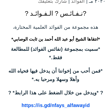
۲۰۲۰ مـ |
الفوائد
|
شارك بتعليقك
?نـفـائـس ? الـفـوائـد ?
هذه مجموعة من الفوائد العلمية المختارة،
*انتقاها الشيخ أبو عبد الله أحمد بن ثابت الوصابي*
*سميت بمجموعة (نفائس الفوائد) للمطالعة
فقط.*
*فمن أحب من إخواننا أن يدخل فيها فحياه الله
وأهلا وسهلا ومرحبا به.*
? *ويدخل من خلال الضغط على هذا الرابط* ?
https://is.gd/nfays_alfawayid