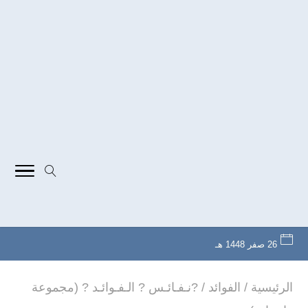
26 صفر 1448 هـ
الرئيسية
/
الفوائد
/
?نـفـائـس ? الـفـوائـد ? (مجموعة