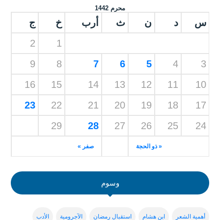
محرم 1442
س
د
ن
ث
أرب
خ
ج
2
1
9
8
7
6
5
4
3
16
15
14
13
12
11
10
23
22
21
20
19
18
17
29
28
27
26
25
24
« ذو الحجة
صفر »
وسوم
أهمية الشعر
ابن هشام
استقبال رمضان
الآجرومية
الأدب