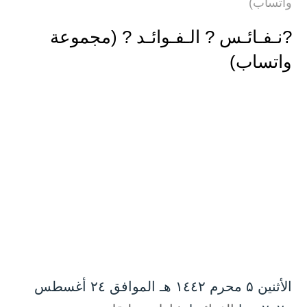
واتساب)
?نـفـائـس ? الـفـوائـد ? (مجموعة
واتساب)
الأثنين ۵ محرم ۱٤٤۲ هـ الموافق ۲٤ أغسطس