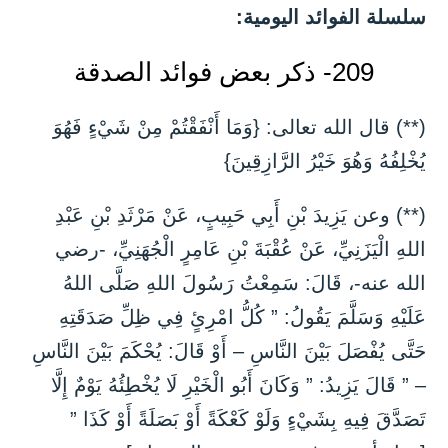
سلسلة الفوائد اليومية:
209- ذكر بعض فوائد الصدقة
(**) قال الله تعالى: {وَمَا أَنْفَقْتُمْ مِنْ شَيْءٍ فَهُوَ
يُخْلِفُهُ وَهُوَ خَيْرُ الرَّازِقِينَ}
(**) وعن يَزِيدَ بْنِ أَبِي حَبِيبٍ، عَنْ مَرْثَدِ بْنِ عَبْدِ
اللهِ الْيَزَنِيِّ، عَنْ عُقْبَةَ بْنِ عَامِرٍ الْجُهَنِيِّ، -رضي
الله عنه-، قَالَ: سَمِعْتُ رَسُولَ اللهِ صَلَّى اللهُ
عَلَيْهِ وَسَلَّمَ يَقُولُ: ” كُلُّ امْرِئٍ فِي ظِلِّ صَدَقَتِهِ
حَتَّى يُفْصَلَ بَيْنَ النَّاسِ – أَوْ قَالَ: يُحْكَمَ بَيْنَ النَّاسِ
– ” قَالَ يَزِيدُ: ” وَكَانَ أَبُو الْخَيْرِ لَا يُخْطِئُهُ يَوْمٌ إِلَّا
تَصَدَّقَ فِيهِ بِشَيْءٍ وَلَوْ كَعْكَةً أَوْ بَصَلَةً أَوْ كَذَا ”