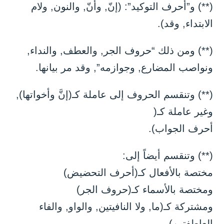
(**) و”أحرف التوكيد”: (إنّ, وأنّ, والنون, ولام
الابتداء, وقد).
(**) ومن ذلك “حروف الجر, والعطف, والنداء,
ونواصب المضارع, وجوازمه”, وقد مر بيانها.
(**) وتنقسم الحروف إلى عاملة كـ(إنَّ وأخواتها),
وغير عاملة كـ(
أحرف الجواب).
(**) وتنقسم أيضاً إلى:
مختصة بالأفعال كـ(أحرف التحضيض)
ومختصة بالأسماء كـ(حروف الجر)
ومشتركة كـ(ما, ولا النافيتين, والواو, والفاء
العاطفتين).