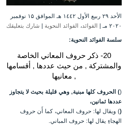
الأحد ۲۹ ربيع الأول ۱٤٤۲ هـ الموافق ۱۵ نوفمبر
۲۰۲۰ مـ |
الفوائد
،
الفوائد النحوية
|
شارك بتعليقك
سلسة الفوائد النحوية:
20- ذكر حروف المعاني الخاصة
والمشتركة , من حيث عددها , أقسامها
, معانيها
(
) الحروف كلها مبنية, وهي قليلة بحيث لا يتجاوز
عددها
ثمانين
،
(
) ويقال لها: حروف المعاني، كما أَن حروف
الهجاءِ يقال لها: حروف المباني.