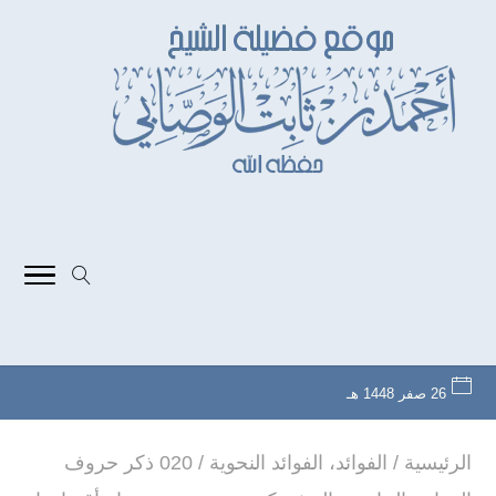
26 صفر 1448 هـ
الرئيسية
/
الفوائد
،
الفوائد النحوية
/
020 ذكر حروف