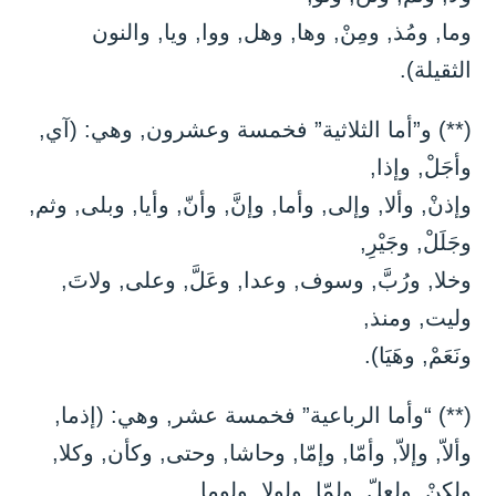
وما, ومُذ, ومِنْ, وها, وهل, ووا, ويا, والنون
الثقيلة).
(**) و”أما الثلاثية” فخمسة وعشرون, وهي: (آي,
وأجَلْ, وإذا,
وإذنْ, وألا, وإلى, وأما, وإنَّ, وأنّ, وأيا, وبلى, وثم,
وجَلَلْ, وجَيْرِ,
وخلا, ورُبَّ, وسوف, وعدا, وعَلَّ, وعلى, ولاتَ,
وليت, ومنذ,
ونَعَمْ, وهَيَا).
(**) “وأما الرباعية” فخمسة عشر, وهي: (إذما,
وألاّ, وإلاّ, وأمّا, وإمّا, وحاشا, وحتى, وكأن, وكلا,
ولكنْ, ولعلّ, ولمّا, ولولا, ولوما,