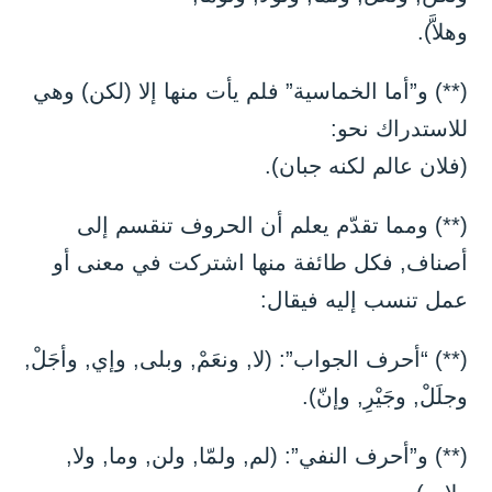
وهلاَّ).
(**) و”أما الخماسية” فلم يأت منها إلا (لكن) وهي
للاستدراك نحو:
(فلان عالم لكنه جبان).
(**) ومما تقدّم يعلم أن الحروف تنقسم إلى
أصناف, فكل طائفة منها اشتركت في معنى أو
عمل تنسب إليه فيقال:
(**) “أحرف الجواب”: (لا, ونعَمْ, وبلى, وإي, وأجَلْ,
وجلَلْ, وجَيْرِ, وإنّ).
(**) و”أحرف النفي”: (لم, ولمّا, ولن, وما, ولا,