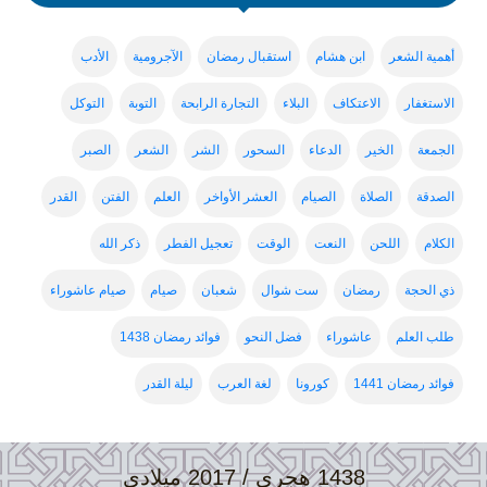
أهمية الشعر
ابن هشام
استقبال رمضان
الآجرومية
الأدب
الاستغفار
الاعتكاف
البلاء
التجارة الرابحة
التوبة
التوكل
الجمعة
الخير
الدعاء
السحور
الشر
الشعر
الصبر
الصدقة
الصلاة
الصيام
العشر الأواخر
العلم
الفتن
القدر
الكلام
اللحن
النعت
الوقت
تعجيل الفطر
ذكر الله
ذي الحجة
رمضان
ست شوال
شعبان
صيام
صيام عاشوراء
طلب العلم
عاشوراء
فضل النحو
فوائد رمضان 1438
فوائد رمضان 1441
كورونا
لغة العرب
ليلة القدر
1438 هجري / 2017 ميلادي