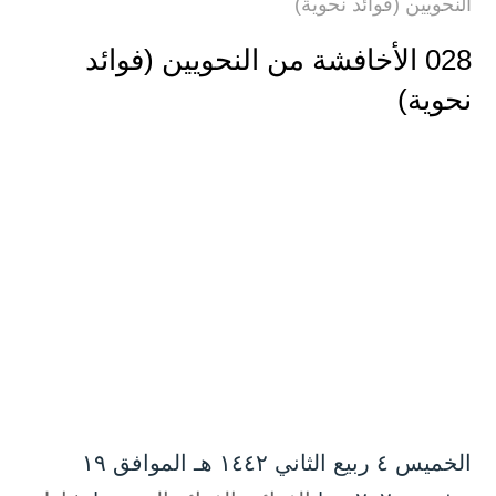
النحويين (فوائد نحوية)
028 الأخافشة من النحويين (فوائد
نحوية)
الخميس ٤ ربيع الثاني ۱٤٤۲ هـ الموافق ۱۹