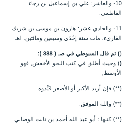
10- والعاشر: علي بن إسماعيل بن رجاء
الفاطمي.
11- والحادي عشر: هارون بن موسى بن شريك
القارىء. مات سنة إحْدَى وسبعين ومائتين. اهـ
(
) ثم قال السيوطي في صـ ( 388 ):
(
) وحيث أطلق في كتب النحو الأخفش, فهو
الأوسط,
(**) فإن أريد الأكبر أو الأصغر قَيَّدوه.
(**) والله الموفق.
(**) كتبها : أبو عبد الله أحمد بن ثابت الوصابي