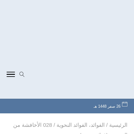
26 صفر 1448 هـ
الرئيسية
/
الفوائد
،
الفوائد النحوية
/
028 الأخافشة من