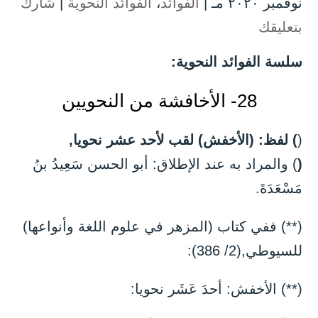
نوفمبر ۲۰۲۰ مـ |
الفوائد
،
الفوائد النحوية
|
شارك
بتعليقك
سلسة الفوائد النحوية:
28- الأخافشة من النحويين
(
) لفظ: (الأخفش) لقب لأحد عشر نحويا,
(
) والمراد به عند الإطلاق: أبو الحسن سَعِيدُ بنُ
مَسْعَدَةَ.
(**) ففي كتاب (المزهر في علوم اللغة وأنواعها)
للسيوطي,(2/ 386):
(**) الأخفش: أحدَ عَشَر نحويا: