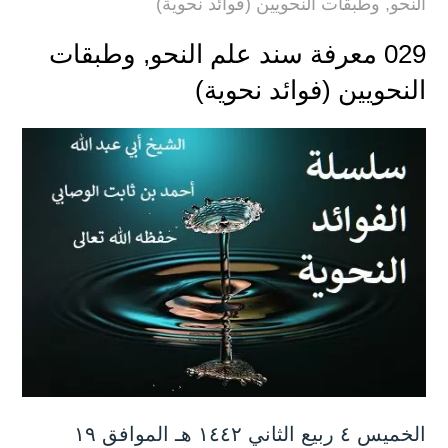
النحو, وطبقات النحويين (فوائد نحوية)
029 معرفة سند علم النحو, وطبقات
النحويين (فوائد نحوية)
الخميس ٤ ربيع الثاني ۱٤٤۲ هـ الموافق ۱۹