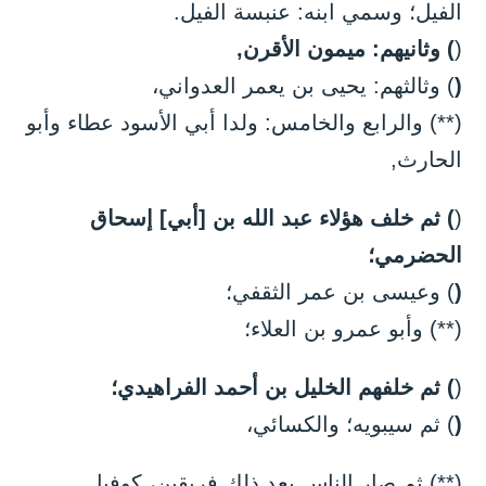
الفيل؛ وسمي ابنه: عنبسة الفيل.
(
) وثانيهم: ميمون الأقرن,
(
) وثالثهم: يحيى بن يعمر العدواني،
(**) والرابع والخامس: ولدا أبي الأسود عطاء وأبو
الحارث,
(
) ثم خلف هؤلاء عبد الله بن [أبي] إسحاق
الحضرمي؛
(
) وعيسى بن عمر الثقفي؛
(**) وأبو عمرو بن العلاء؛
(
) ثم خلفهم الخليل بن أحمد الفراهيدي؛
(
) ثم سيبويه؛ والكسائي،
(**) ثم صار الناس بعد ذلك فريقين، كوفيا