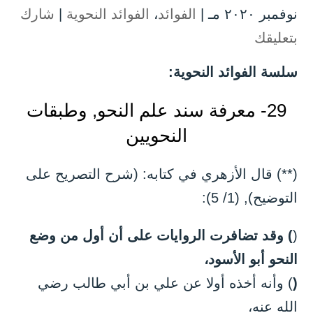
نوفمبر ۲۰۲۰ مـ |
الفوائد
،
الفوائد النحوية
|
شارك
بتعليقك
سلسة الفوائد النحوية:
29- معرفة سند علم النحو, وطبقات
النحويين
(**) قال الأزهري في كتابه: (شرح التصريح على
التوضيح), (1/ 5):
(
) وقد تضافرت الروايات على أن أول من وضع
النحو أبو الأسود،
(
) وأنه أخذه أولا عن علي بن أبي طالب رضي
الله عنه،