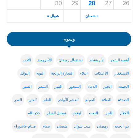
30
29
28
27
26
« شعبان
شوال »
وسوم
أهمية الشعر
ابن هشام
استقبال رمضان
الآجرومية
الأدب
الاستغفار
الاعتكاف
البلاء
التجارة الرابحة
التوبة
التوكل
الجمعة
الخير
الدعاء
السحور
الشر
الشعر
الصبر
الصدقة
الصلاة
الصيام
العشر الأواخر
العلم
الفتن
القدر
الكلام
اللحن
النعت
الوقت
تعجيل الفطر
ذكر الله
ذي الحجة
رمضان
ست شوال
شعبان
صيام
صيام عاشوراء