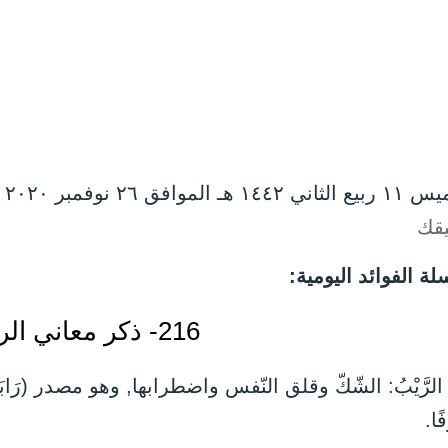
۱٤ هـ الموافق ۲٦ نوفمبر ۲۰۲۰ مـ |
يقك
ة الفوائد اليومية:
216- ذكر معاني الريب
الرَّيْبُ: الشّكّ وقلق النّفس واضطرابها, وهو مصدر (رَابَنِي هَذَا ا
فًا.