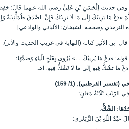
وفي حديث اِلْحَسَنِ بْنِ عَلِيٍّ رضي الله عنهما قَالَ: حَفِظْتُ مِن
َمَ «دَعْ مَا يَرِيبُكَ إِلَى مَا لَا يَرِيبُكَ فَإِنَّ الصِّدْقَ طُمَأْنِينَةٌ وَإِ
ه الترمذي وصححه الشيخان: الألباني والوادعي]
قال ابن الأثير كتابه (النهاية في غريب الحديث والأثر), (2/ 286):
وله: «دَعْ مَا يُرِيبُكَ …» يُرْوى بِفَتْحِ الْيَاءِ وَضَمِّهَا:
دعْ مَا تشُكُّ فِيهِ إِلَى مَا لَا تَشُكُّ فِيهِ. اهـ
ي (تفسير القرطبي), (1/ 159)
ِي الرَّيْبِ ثَلَاثَةُ مَعَانٍ:
َدُهَا: الشَّكُّ،
لَ عَبْدُ اللَّهِ بْنُ الزِّبَعْرَى: