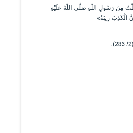
ْ رَسُولِ اللَّهِ صَلَّى اللَّهُ عَلَيْهِ
نَّ الْكَذِبَ رِيبَةٌ»