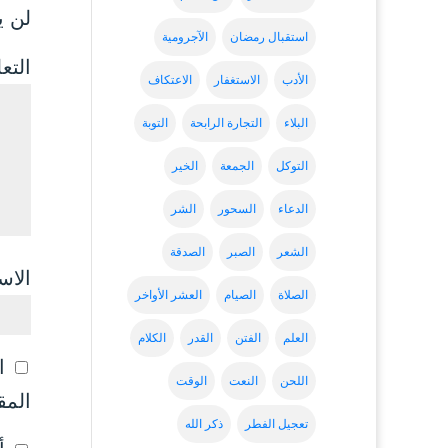
لن ي
استقبال رمضان
الآجرومية
التع
الأدب
الاستغفار
الاعتكاف
البلاء
التجارة الرابحة
التوبة
التوكل
الجمعة
الخير
الدعاء
السحور
الشر
الشعر
الصبر
الصدقة
الاس
الصلاة
الصيام
العشر الأواخر
العلم
الفتن
القدر
الكلام
ا
اللحن
النعت
الوقت
المق
تعجيل الفطر
ذكر الله