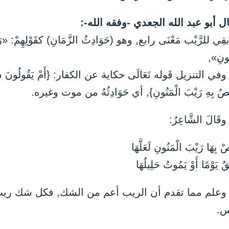
ال أبو عبد الله الجعدي -وفقه الله-:
قِي للرَّيْب مَعْنَى رابع, وهو (حَوَادِثُ الزَّمَانِ) كقَوْلِهِمْ: «رَي
ُونِ»,
وفي التنزيل قَوله تَعَالَى حكاية عن الكفار: {أَمْ يَقُولُونَ شَ
َبَّصُ بِهِ رَيْبَ الْمَنُونِ}, أي حَوَادِثُهُ من موت وغيره.
وقَالَ الشَّاعِرُ:
صْ بِهَا رَيْبَ الْمَنُونِ لَعَلَّهَا
َقُ يَوْمًا أَوْ يَمُوتُ حَلِيلُهَا
 وعلم مما تقدم أن الريب أعم من الشك, فكل شك ري
.