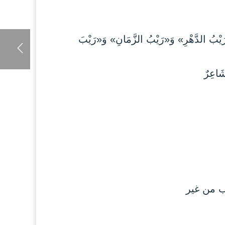
ْبُ الدَّهْرِ» وَ«رَيْبُ الزَّمَانِ» وَ«رَيْبَ
اعِرٌ
ب من غير