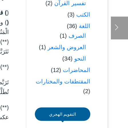
تفسير القرآن
(2)
(
) ق
الكتب
(3)
(
) وب
اللغة
(36)
الْمَن
الصرف
(1)
(**) 
العروض والشعر
(1)
نَتَر
النحو
(34)
(**) 
المحاضرات
(12)
المقتطفات والمختارات
تَرَبَّ
(2)
تُطَلّ
(**)
التقويم الهجري
عكس