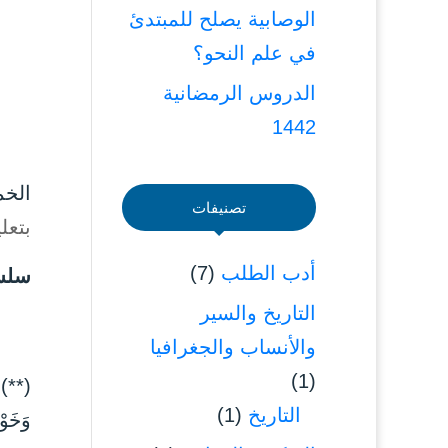
الوصابية يصلح للمبتدئ
في علم النحو؟
الدروس الرمضانية
1442
الخميس ۱۱ ربيع الثاني ٤۲
تصنيفات
بتعل
أدب الطلب
(7)
سلسل
التاريخ والسير
والأنساب والجغرافيا
(1)
(**) 
التاريخ
(1)
وَخَوْ