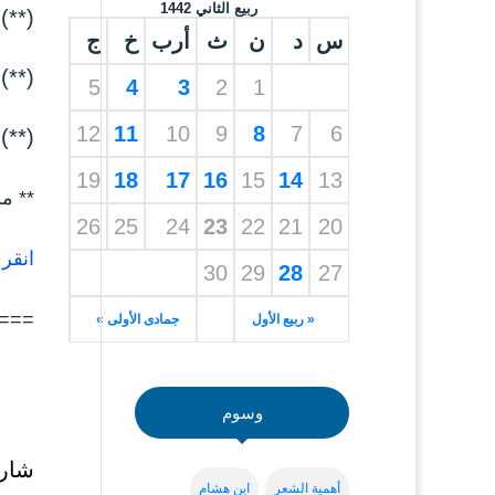
ربيع الثاني 1442
(**)
س
د
ن
ث
أرب
خ
ج
(**)
5
4
3
2
1
12
11
10
9
8
7
6
(**) الثلا
19
18
17
16
15
14
13
** م
26
25
24
23
22
21
20
انقر هنا: m.net/11613
30
29
28
27
===
« ربيع الأول
جمادى الأولى »
وسوم
شارك
أهمية الشعر
ابن هشام