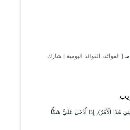
الفوائد
،
الفوائد اليومية
|
شارك
لْأَمْرُ), إِذَا أَدْخَلَ عَلَيَّ شَكًّا