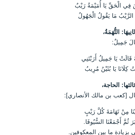
 فِي الْحَقِّ يَا أُمَيْمَةُ رَيْبٌ
َا الرَّيْبُ مَا يَقُولُ الْجَهُولُ
َانِيهَا: التُّهَمَةُ،
الَ جَمِيلٌ:
َةُ قَالَتْ يَا جَمِيلُ أَرَبْتَنِي
تُ كِلَانَا يَا بُثَيْنُ مُرِيبُ
الثها: الحاجة،
ال [كعب بن مالك الأنصاري]:
نَا مِنْ تَهَامَةَ كُلَّ رَيْبٍ
َرَ ثُمَّ أَجْمَعْنَا السُّيُوفَا.
ي بزيادة ما بين المعكوفين.