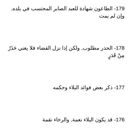
179- الطاعون شهادة للعبد الصابر المحتسب في بلده,
وإن لم يمت
178- الحذر مطلوب, ولكن إذا نزل القضاء فلا يغني حَذَرٌ
مِنْ قَدَرٍ
177- ذكر بعض فوائد البلاء وحكمه
176- قد يكون البلاء نعمة, والرخاء نقمة