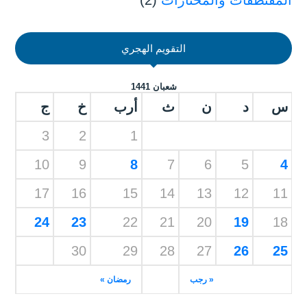
المقتطفات والمختارات
(2)
التقويم الهجري
شعبان 1441
س
د
ن
ث
أرب
خ
ج
3
2
1
10
9
8
7
6
5
4
17
16
15
14
13
12
11
24
23
22
21
20
19
18
30
29
28
27
26
25
« رجب
رمضان »