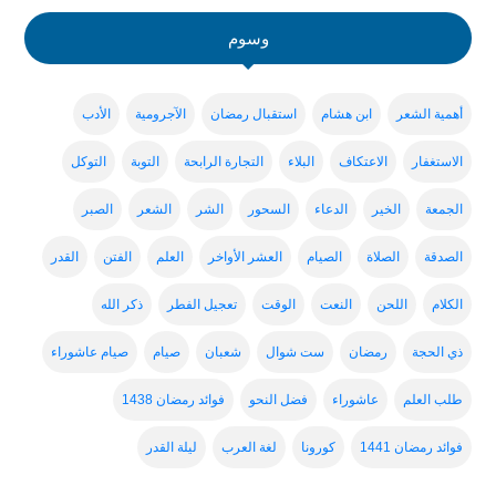
وسوم
أهمية الشعر
ابن هشام
استقبال رمضان
الآجرومية
الأدب
الاستغفار
الاعتكاف
البلاء
التجارة الرابحة
التوبة
التوكل
الجمعة
الخير
الدعاء
السحور
الشر
الشعر
الصبر
الصدقة
الصلاة
الصيام
العشر الأواخر
العلم
الفتن
القدر
الكلام
اللحن
النعت
الوقت
تعجيل الفطر
ذكر الله
ذي الحجة
رمضان
ست شوال
شعبان
صيام
صيام عاشوراء
طلب العلم
عاشوراء
فضل النحو
فوائد رمضان 1438
فوائد رمضان 1441
كورونا
لغة العرب
ليلة القدر